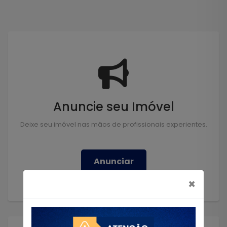
Anuncie seu Imóvel
Deixe seu imóvel nas mãos de profissionais experientes.
Anunciar
×