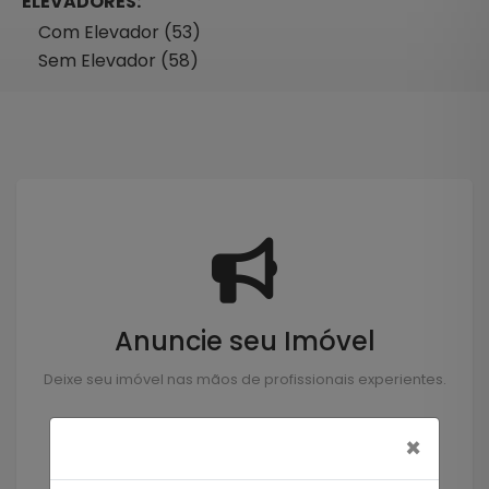
ELEVADORES:
Com Elevador (53)
Sem Elevador (58)
Anuncie seu Imóvel
Deixe seu imóvel nas mãos de profissionais experientes.
×
Anunciar