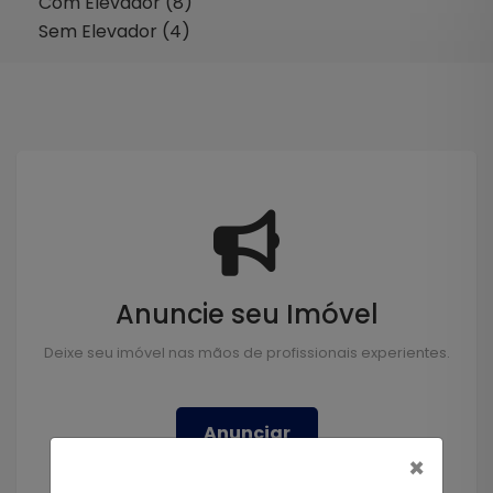
Com Elevador (8)
Sem Elevador (4)
Anuncie seu Imóvel
Deixe seu imóvel nas mãos de profissionais experientes.
Anunciar
×