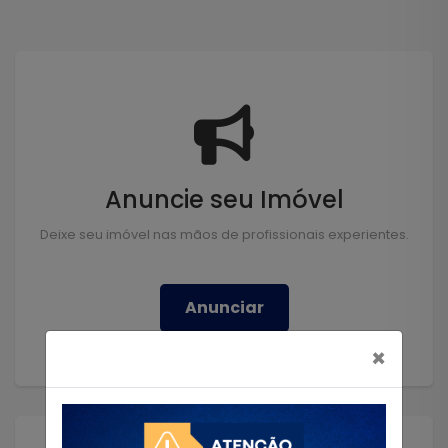
Anuncie seu Imóvel
Deixe seu imóvel nas mãos de profissionais experientes.
Anunciar
×