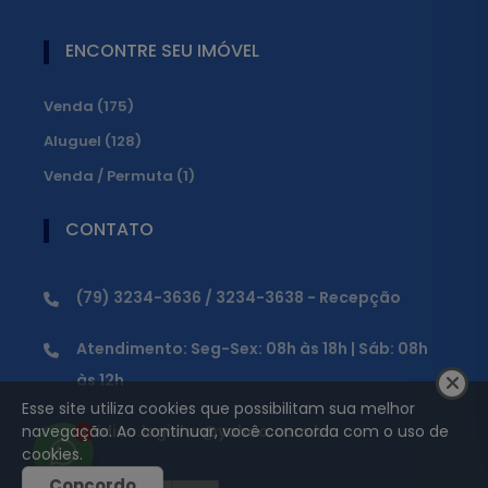
ENCONTRE SEU IMÓVEL
Venda (175)
Aluguel (128)
Venda / Permuta (1)
CONTATO
(79) 3234-3636 / 3234-3638 - Recepção
Atendimento: Seg-Sex: 08h às 18h | Sáb: 08h
às 12h
Esse site utiliza cookies que possibilitam sua melhor
navegação. Ao continuar, você concorda com o uso de
juridico.legislar@yahoo.com.br
1
cookies.
Concordo