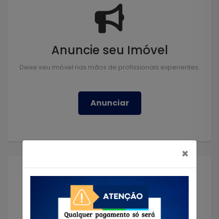
Anuncie seu Imóvel
Deixe seu imóvel nas mãos de profissionais experientes.
Anunciar
×