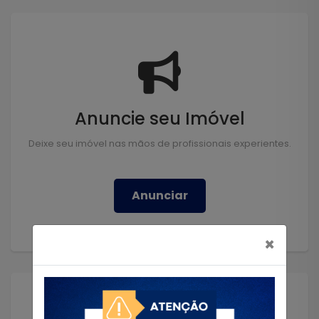
Anuncie seu Imóvel
Deixe seu imóvel nas mãos de profissionais experientes.
Anunciar
×