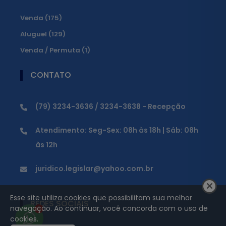
Venda (175)
Aluguel (129)
Venda / Permuta (1)
CONTATO
(79) 3234-3636 / 3234-3638 - Recepção
Atendimento: Seg-Sex: 08h às 18h | Sáb: 08h
às 12h
juridico.legislar@yahoo.com.br
Esse site utiliza cookies que possibilitam sua melhor
REDES SOCIAIS
navegação. Ao continuar, você concorda com o uso de
1
cookies.