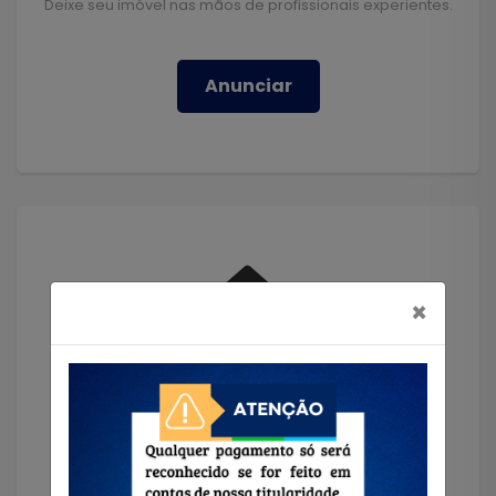
Deixe seu imóvel nas mãos de profissionais experientes.
Anunciar
×
Solicitar Imóvel
Encontramos o imóvel que você precisa!
Solicitar