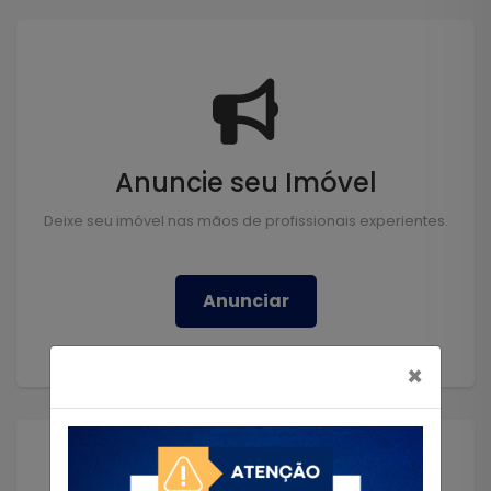
Anuncie seu Imóvel
Deixe seu imóvel nas mãos de profissionais experientes.
Anunciar
×