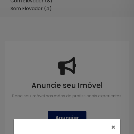
Com Elevador (8)
Sem Elevador (4)
Anuncie seu Imóvel
Deixe seu imóvel nas mãos de profissionais experientes.
Anunciar
×