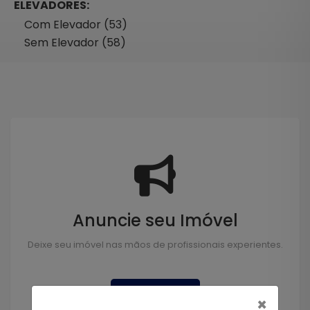
ELEVADORES:
Com Elevador (53)
Sem Elevador (58)
Anuncie seu Imóvel
Deixe seu imóvel nas mãos de profissionais experientes.
Anunciar
×