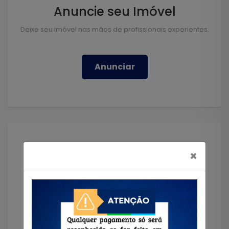
Anuncie seu Imóvel
Deixe seu imóvel nas mãos de profissionais experientes.
Anunciar
×
Solicitar Imóvel
Encontramos o imóvel que você precisa!