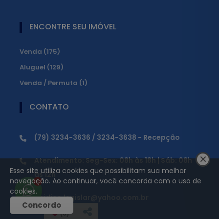
ENCONTRE SEU IMÓVEL
Venda (175)
Aluguel (129)
Venda / Permuta (1)
CONTATO
(79) 3234-3636 / 3234-3638 - Recepção
Atendimento: Seg-Sex: 08h às 18h | Sáb: 08h
Esse site utiliza cookies que possibilitam sua melhor
às 12h
navegação. Ao continuar, você concorda com o uso de
1
cookies.
juridico.legislar@yahoo.com.br
Concordo
(
0
)