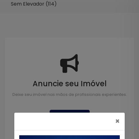
Sem Elevador (114)
Anuncie seu Imóvel
Deixe seu imóvel nas mãos de profissionais experientes.
Anunciar
×