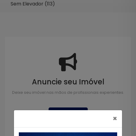
Sem Elevador (113)
Anuncie seu Imóvel
Deixe seu imóvel nas mãos de profissionais experientes.
Anunciar
×