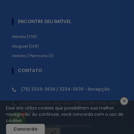
ENCONTRE SEU IMÓVEL
Venda (176)
Aluguel (129)
Venda / Permuta (1)
CONTATO
(79) 3234-3636 / 3234-3638 - Recepção
Atendimento: Seg-Sex: 08h às 18h | Sáb: 08h
Esse site utiliza cookies que possibilitam sua melhor
às 12h
navegação. Ao continuar, você concorda com o uso de
1
cookies.
juridico.legislar@yahoo.com.br
Concordo
(
0
)