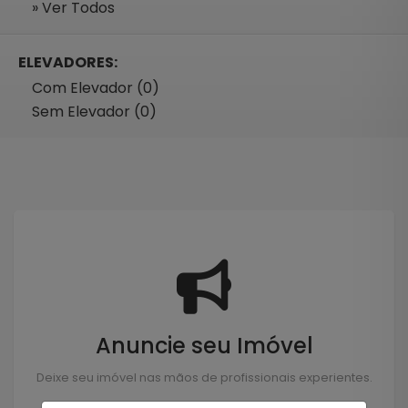
» Ver Todos
ELEVADORES:
Com Elevador (0)
Sem Elevador (0)
Anuncie seu Imóvel
Deixe seu imóvel nas mãos de profissionais experientes.