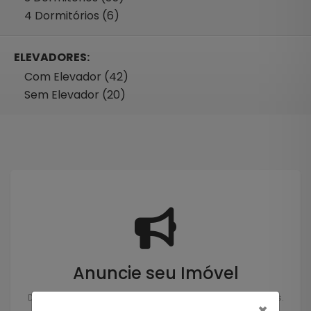
4 Dormitórios (6)
ELEVADORES:
Com Elevador (42)
Sem Elevador (20)
Anuncie seu Imóvel
Deixe seu imóvel nas mãos de profissionais experientes.
×